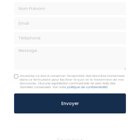
Nom Prénom
Email
Téléphone
Message
J'autorise ce site à conserver l'ensemble des données transmises
dans ce formulaire pour faciliter le suivi et le traitement de ma
demande.
(Aucune exploitation commerciale ne sera faite des
données conservées. Voir notre
politique de confidentialité
)
En savoir +