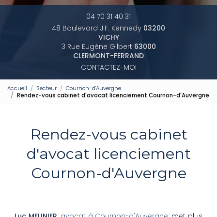
04 70 31 40 31
48 Boulevard J.F. Kennedy
03200
VICHY
3 Rue Eugène Gilbert
63000
CLERMONT-FERRAND
CONTACTEZ-MOI
Accueil
Secteur
Cournon-d'Auvergne
Rendez-vous cabinet d'avocat licenciement Cournon-d'Auvergne
Rendez-vous cabinet
d'avocat licenciement
Cournon-d'Auvergne
Luc MEUNIER
,
avocat à Cournon-d'Auvergne
, met plus