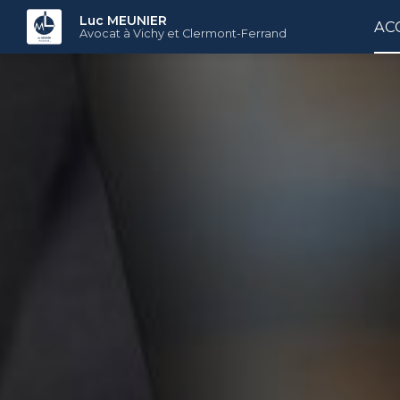
Aller
Luc MEUNIER
AC
au
Avocat à Vichy et Clermont-Ferrand
contenu
principal