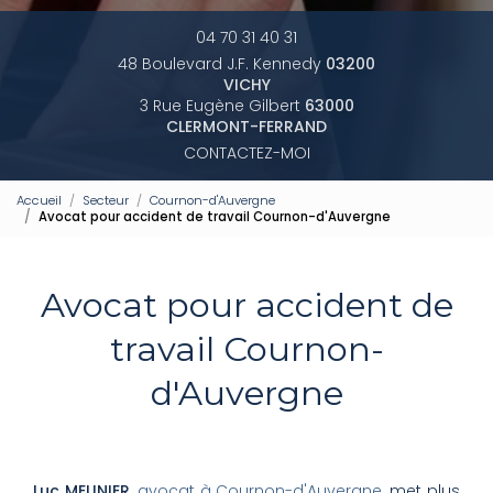
04 70 31 40 31
48 Boulevard J.F. Kennedy
03200
VICHY
3 Rue Eugène Gilbert
63000
CLERMONT-FERRAND
CONTACTEZ-MOI
Accueil
Secteur
Cournon-d'Auvergne
Avocat pour accident de travail Cournon-d'Auvergne
Avocat pour accident de
travail Cournon-
d'Auvergne
Luc MEUNIER
,
avocat à Cournon-d'Auvergne
, met plus