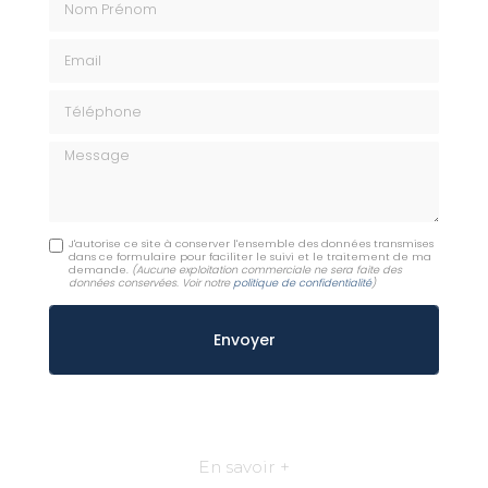
Email
Téléphone
Message
J'autorise ce site à conserver l'ensemble des données transmises
dans ce formulaire pour faciliter le suivi et le traitement de ma
demande.
(Aucune exploitation commerciale ne sera faite des
données conservées. Voir notre
politique de confidentialité
)
En savoir +