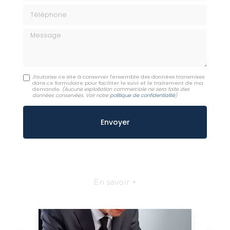
Téléphone
Message
J'autorise ce site à conserver l'ensemble des données transmises
dans ce formulaire pour faciliter le suivi et le traitement de ma
demande.
(Aucune exploitation commerciale ne sera faite des
données conservées. Voir notre
politique de confidentialité
)
En savoir +