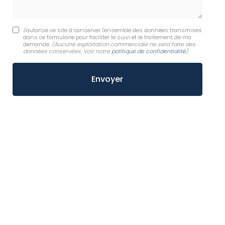
J'autorise ce site à conserver l'ensemble des données transmises
dans ce formulaire pour faciliter le suivi et le traitement de ma
demande.
(Aucune exploitation commerciale ne sera faite des
données conservées. Voir notre
politique de confidentialité
)