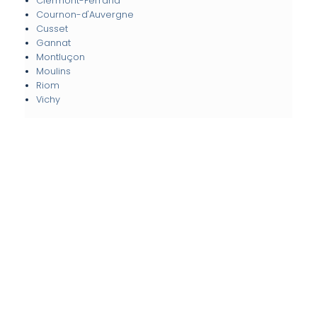
Clermont-Ferrand
Cournon-d'Auvergne
Cusset
Gannat
Montluçon
Moulins
Riom
Vichy