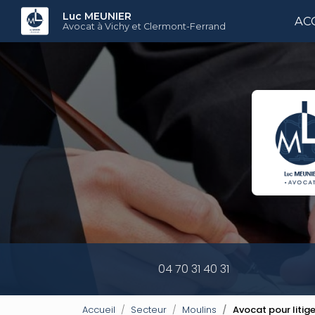
Aller
Luc MEUNIER
AC
au
Avocat à Vichy et Clermont-Ferrand
contenu
principal
04 70 31 40 31
Accueil
Secteur
Moulins
Avocat pour litige