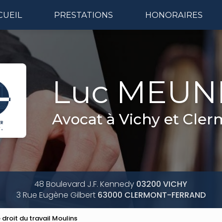
CUEIL
PRESTATIONS
HONORAIRES
Naviga
Luc MEUN
Avocat à Vichy et Cle
48 Boulevard J.F. Kennedy
03200 VICHY
3 Rue Eugène Gilbert
63000 CLERMONT-FERRAND
 droit du travail Moulins