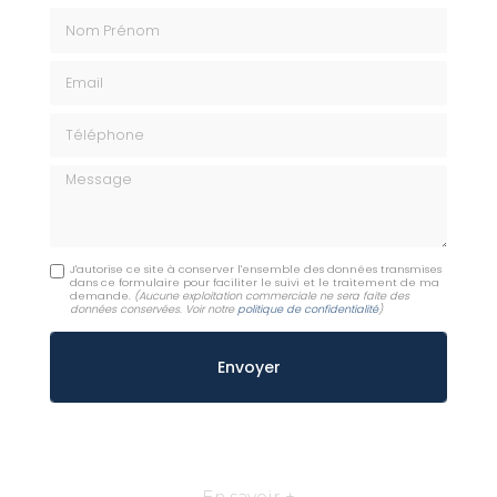
Nom Prénom
Email
Téléphone
Message
J'autorise ce site à conserver l'ensemble des données transmises
dans ce formulaire pour faciliter le suivi et le traitement de ma
demande.
(Aucune exploitation commerciale ne sera faite des
données conservées. Voir notre
politique de confidentialité
)
En savoir +