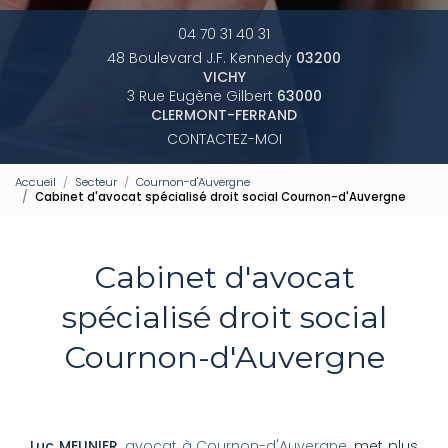
04 70 31 40 31
48 Boulevard J.F. Kennedy
03200
VICHY
3 Rue Eugène Gilbert
63000
CLERMONT-FERRAND
CONTACTEZ-MOI
Accueil
Secteur
Cournon-d'Auvergne
Cabinet d'avocat spécialisé droit social Cournon-d'Auvergne
Cabinet d'avocat
spécialisé droit social
Cournon-d'Auvergne
Luc MEUNIER
,
avocat à Cournon-d'Auvergne
, met plus