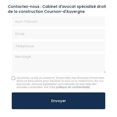
Contactez-nous : Cabinet d'avocat spécialisé droit
de la construction Cournon-d'Auvergne
Nom Prénom
Email
Téléphone
Message
J'autorise ce site à conserver l'ensemble des données transmises
dans ce formulaire pour faciliter le suivi et le traitement de ma
demande.
(Aucune exploitation commerciale ne sera faite des
données conservées. Voir notre
politique de confidentialité
)