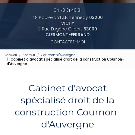
04 70 31 40 31
48 Boulevard J.F. Kennedy
03200
VICHY
3 Rue Eugène Gilbert
63000
CLERMONT-FERRAND
CONTACTEZ-MOI
Accueil
Secteur
Cournon-d'Auvergne
Cabinet d'avocat spécialisé droit de la construction Cournon-
d'Auvergne
Cabinet d'avocat
spécialisé droit de la
construction Cournon-
d'Auvergne