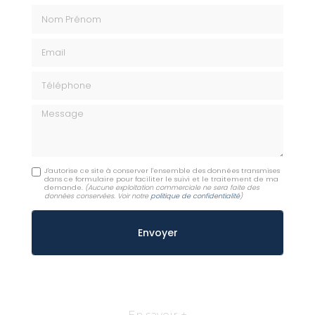
Nom Prénom
Email
Téléphone
Message
J'autorise ce site à conserver l'ensemble des données transmises
dans ce formulaire pour faciliter le suivi et le traitement de ma
demande.
(Aucune exploitation commerciale ne sera faite des
données conservées. Voir notre
politique de confidentialité
)
En savoir +