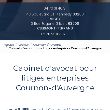
04 70 31 40 31
48 Boulevard J.F. Kennedy
03200
VICHY
3 Rue Eugène Gilbert
63000
CLERMONT-FERRAND
CONTACTEZ-MOI
Accueil
Secteur
Cournon-d'Auvergne
Cabinet d'avocat pour litiges entreprises Cournon-d'Auvergne
Cabinet d'avocat pour
litiges entreprises
Cournon-d'Auvergne
Luc MEUNIER
,
avocat à Cournon-d'Auvergne
, met plus