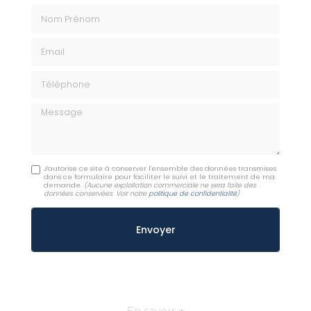
Nom Prénom
Email
Téléphone
Message
J'autorise ce site à conserver l'ensemble des données transmises
dans ce formulaire pour faciliter le suivi et le traitement de ma
demande.
(Aucune exploitation commerciale ne sera faite des
données conservées. Voir notre
politique de confidentialité
)
En savoir +