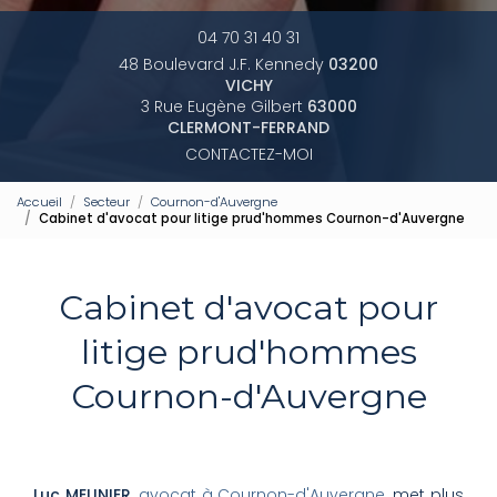
04 70 31 40 31
48 Boulevard J.F. Kennedy
03200
VICHY
3 Rue Eugène Gilbert
63000
CLERMONT-FERRAND
CONTACTEZ-MOI
Accueil
Secteur
Cournon-d'Auvergne
Cabinet d'avocat pour litige prud'hommes Cournon-d'Auvergne
Cabinet d'avocat pour
litige prud'hommes
Cournon-d'Auvergne
Luc MEUNIER
,
avocat à Cournon-d'Auvergne
, met plus