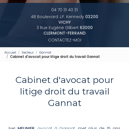
04 70 31 40 31
48 Boulevard J.F. Kennedy
03200
VICHY
3 Rue Eugène Gilbert
63000
CLERMONT-FERRAND
CONTACTEZ-MOI
Accueil
Secteur
Gannat
Cabinet d'avocat pour litige droit du travail Gannat
Cabinet d'avocat pour
litige droit du travail
Gannat
Luc MEUNIER
,
avocat à Gannat
, met plus de 15 ans