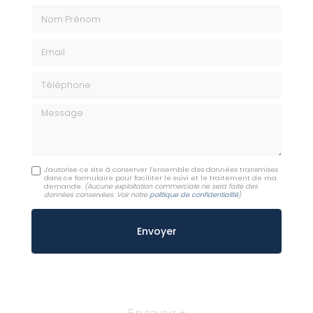
Nom Prénom
Email
Téléphone
Message
J'autorise ce site à conserver l'ensemble des données transmises
dans ce formulaire pour faciliter le suivi et le traitement de ma
demande.
(Aucune exploitation commerciale ne sera faite des
données conservées. Voir notre
politique de confidentialité
)
En savoir +