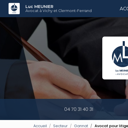
Aller
Luc MEUNIER
AC
au
Avocat à Vichy et Clermont-Ferrand
contenu
principal
04 70 31 40 31
Accueil
Secteur
Gannat
Avocat pour litig