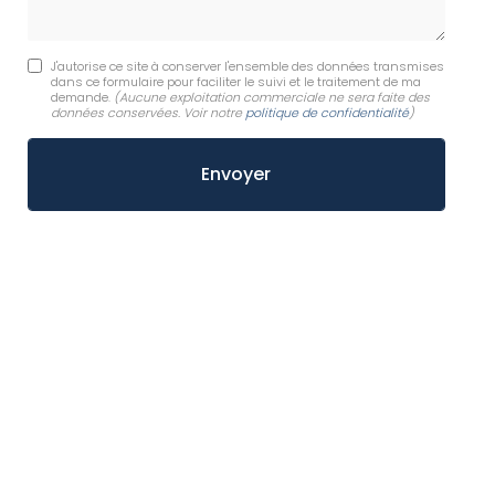
J'autorise ce site à conserver l'ensemble des données transmises
dans ce formulaire pour faciliter le suivi et le traitement de ma
demande.
(Aucune exploitation commerciale ne sera faite des
données conservées. Voir notre
politique de confidentialité
)