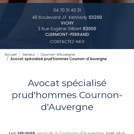
04 70 31 40 31
48 Boulevard J.F. Kennedy
03200
VICHY
3 Rue Eugène Gilbert
63000
CLERMONT-FERRAND
CONTACTEZ-MOI
Accueil
Secteur
Cournon-d'Auvergne
Avocat spécialisé prud'hommes Cournon-d'Auvergne
Avocat spécialisé
prud'hommes Cournon-
d'Auvergne
Luc MEUNIER
,
avocat à Cournon-d'Auvergne
, met plus