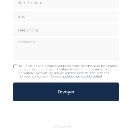
Email
Téléphone
Message
J'autorise ce site à conserver l'ensemble des données transmises
dans ce formulaire pour faciliter le suivi et le traitement de ma
demande.
(Aucune exploitation commerciale ne sera faite des
données conservées. Voir notre
politique de confidentialité
)
En savoir +