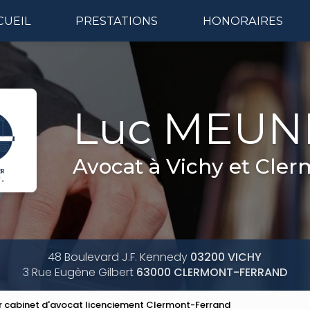
CUEIL
PRESTATIONS
HONORAIRES
Naviga
Luc MEUN
Avocat à Vichy et Cle
48 Boulevard J.F. Kennedy
03200 VICHY
3 Rue Eugène Gilbert
63000 CLERMONT-FERRAND
r cabinet d'avocat licenciement Clermont-Ferrand