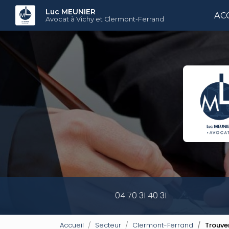
Aller
Luc MEUNIER
AC
au
Avocat à Vichy et Clermont-Ferrand
contenu
principal
04 70 31 40 31
Accueil
Secteur
Clermont-Ferrand
Trouve