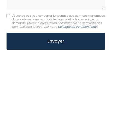
J'autorise ce site à conserver l'ensemble des données transmises
dans ce formulaire pour faciliter le suivi et le traitement de ma
demande.
(Aucune exploitation commerciale ne sera faite des
données conservées. Voir notre
politique de confidentialité
)