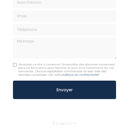
Email
Téléphone
Message
J'autorise ce site à conserver l'ensemble des données transmises
dans ce formulaire pour faciliter le suivi et le traitement de ma
demande.
(Aucune exploitation commerciale ne sera faite des
données conservées. Voir notre
politique de confidentialité
)
En savoir +