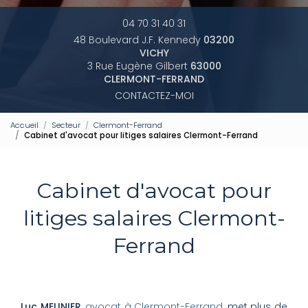
04 70 31 40 31
48 Boulevard J.F. Kennedy
03200
VICHY
3 Rue Eugène Gilbert
63000
CLERMONT-FERRAND
CONTACTEZ-MOI
Accueil
Secteur
Clermont-Ferrand
Cabinet d'avocat pour litiges salaires Clermont-Ferrand
Cabinet d'avocat pour
litiges salaires Clermont-
Ferrand
Luc MEUNIER
,
avocat à Clermont-Ferrand
, met plus de