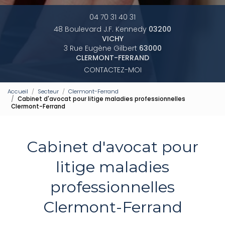
04 70 31 40 31
48 Boulevard J.F. Kennedy
03200
VICHY
3 Rue Eugène Gilbert
63000
CLERMONT-FERRAND
CONTACTEZ-MOI
Accueil
Secteur
Clermont-Ferrand
Cabinet d'avocat pour litige maladies professionnelles
Clermont-Ferrand
Cabinet d'avocat pour
litige maladies
professionnelles
Clermont-Ferrand