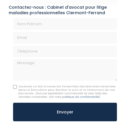
Contactez-nous : Cabinet d'avocat pour litige
maladies professionnelles Clermont-Ferrand
Nom Prénom
Email
Téléphone
Message
J'autorise ce site à conserver l'ensemble des données transmises
dans ce formulaire pour faciliter le suivi et le traitement de ma
demande.
(Aucune exploitation commerciale ne sera faite des
données conservées. Voir notre
politique de confidentialité
)