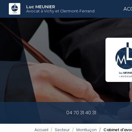
Aller
Luc MEUNIER
AC
au
Avocat à Vichy et Clermont-Ferrand
contenu
principal
04 70 31 40 31
Accueil
Secteur
Montluçon
Cabinet d'avoc