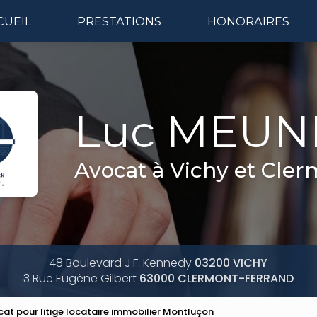
CUEIL
PRESTATIONS
HONORAIRES
Naviga
Luc MEUN
Avocat à Vichy et Cle
48 Boulevard J.F. Kennedy
03200 VICHY
3 Rue Eugène Gilbert
63000 CLERMONT-FERRAND
at pour litige locataire immobilier Montluçon