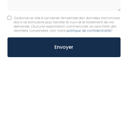
J'autorise ce site à conserver l'ensemble des données transmises
dans ce formulaire pour faciliter le suivi et le traitement de ma
demande.
(Aucune exploitation commerciale ne sera faite des
données conservées. Voir notre
politique de confidentialité
)