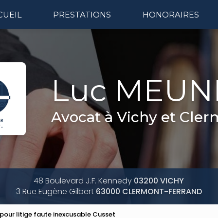
CUEIL
PRESTATIONS
HONORAIRES
Naviga
Luc MEUN
Avocat à Vichy et Cle
48 Boulevard J.F. Kennedy
03200 VICHY
3 Rue Eugène Gilbert
63000 CLERMONT-FERRAND
pour litige faute inexcusable Cusset