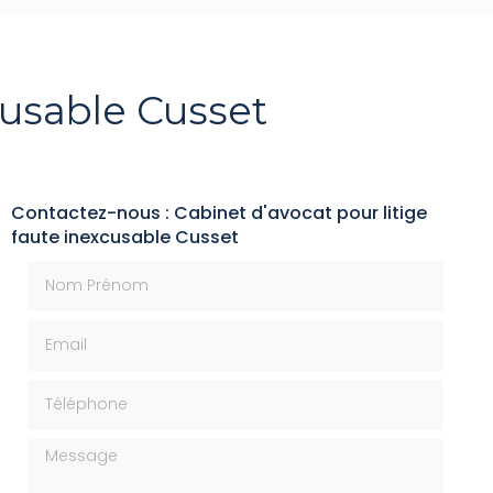
cusable Cusset
Contactez-nous : Cabinet d'avocat pour litige
faute inexcusable Cusset
Nom Prénom
Email
Téléphone
Message