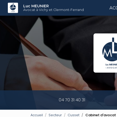
Aller
Luc MEUNIER
AC
au
Avocat à Vichy et Clermont-Ferrand
contenu
principal
04 70 31 40 31
Accueil
Secteur
Cusset
Cabinet d'avocat 