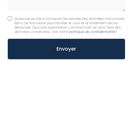
J'autorise ce site à conserver l'ensemble des données transmises
dans ce formulaire pour faciliter le suivi et le traitement de ma
demande.
(Aucune exploitation commerciale ne sera faite des
données conservées. Voir notre
politique de confidentialité
)