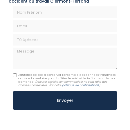
accident du travail Clermont-Ferrand
Nom Prénom
Email
Téléphone
Message
J'autorise ce site à conserver l'ensemble des données transmises
dans ce formulaire pour faciliter le suivi et le traitement de ma
demande.
(Aucune exploitation commerciale ne sera faite des
données conservées. Voir notre
politique de confidentialité
)