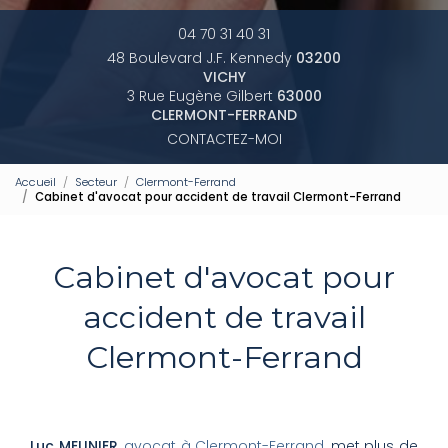
04 70 31 40 31
48 Boulevard J.F. Kennedy
03200
VICHY
3 Rue Eugène Gilbert
63000
CLERMONT-FERRAND
CONTACTEZ-MOI
Accueil
Secteur
Clermont-Ferrand
Cabinet d'avocat pour accident de travail Clermont-Ferrand
Cabinet d'avocat pour
accident de travail
Clermont-Ferrand
Luc MEUNIER
,
avocat à Clermont-Ferrand
, met plus de