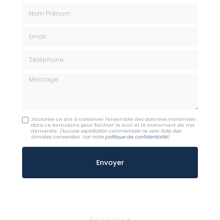
Nom Prénom
Email
Téléphone
Message
J'autorise ce site à conserver l'ensemble des données transmises
dans ce formulaire pour faciliter le suivi et le traitement de ma
demande.
(Aucune exploitation commerciale ne sera faite des
données conservées. Voir notre
politique de confidentialité
)
En savoir +