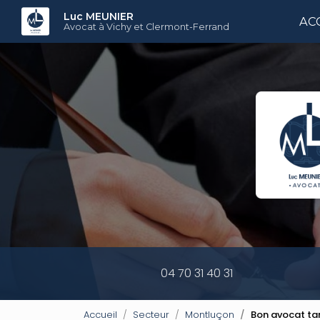
Aller
Luc MEUNIER
AC
au
Avocat à Vichy et Clermont-Ferrand
contenu
principal
04 70 31 40 31
Accueil
Secteur
Montluçon
Bon avocat ta