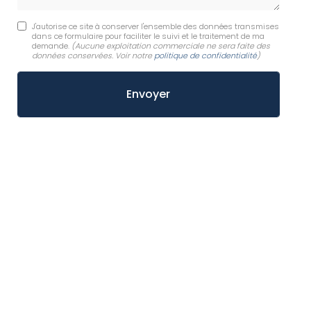
J'autorise ce site à conserver l'ensemble des données transmises
dans ce formulaire pour faciliter le suivi et le traitement de ma
demande.
(Aucune exploitation commerciale ne sera faite des
données conservées. Voir notre
politique de confidentialité
)