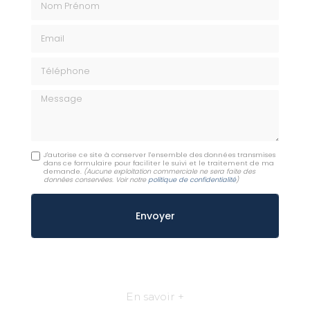
Email
Téléphone
Message
J'autorise ce site à conserver l'ensemble des données transmises
dans ce formulaire pour faciliter le suivi et le traitement de ma
demande.
(Aucune exploitation commerciale ne sera faite des
données conservées. Voir notre
politique de confidentialité
)
En savoir +