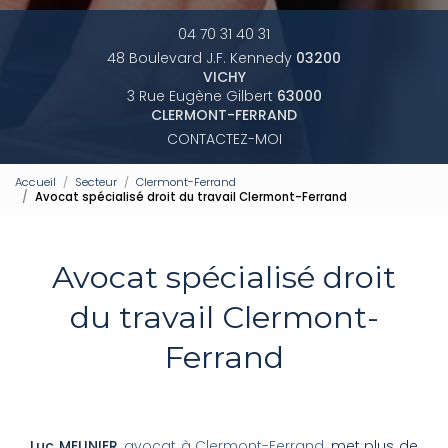
04 70 31 40 31
48 Boulevard J.F. Kennedy
03200
VICHY
3 Rue Eugène Gilbert
63000
CLERMONT-FERRAND
CONTACTEZ-MOI
Accueil
Secteur
Clermont-Ferrand
Avocat spécialisé droit du travail Clermont-Ferrand
Avocat spécialisé droit
du travail Clermont-
Ferrand
Luc MEUNIER
,
avocat à Clermont-Ferrand
, met plus de