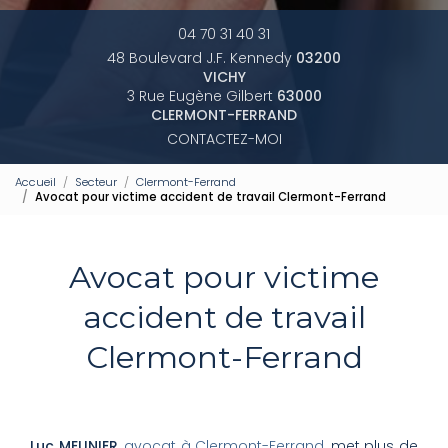
04 70 31 40 31
48 Boulevard J.F. Kennedy
03200
VICHY
3 Rue Eugène Gilbert
63000
CLERMONT-FERRAND
CONTACTEZ-MOI
Accueil
Secteur
Clermont-Ferrand
Avocat pour victime accident de travail Clermont-Ferrand
Avocat pour victime
accident de travail
Clermont-Ferrand
Luc MEUNIER
,
avocat à Clermont-Ferrand
, met plus de