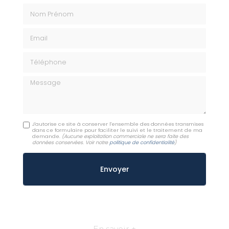
Nom Prénom
Email
Téléphone
Message
J'autorise ce site à conserver l'ensemble des données transmises
dans ce formulaire pour faciliter le suivi et le traitement de ma
demande.
(Aucune exploitation commerciale ne sera faite des
données conservées. Voir notre
politique de confidentialité
)
En savoir +