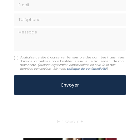
Email
Téléphone
Message
J'autorise ce site à conserver l'ensemble des données transmises
dans ce formulaire pour faciliter le suivi et le traitement de ma
demande.
(Aucune exploitation commerciale ne sera faite des
données conservées. Voir notre
politique de confidentialité
)
En savoir +