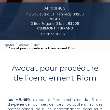
04 70 31 40 31
48 Boulevard J.F. Kennedy
03200
VICHY
3 Rue Eugène Gilbert
63000
CLERMONT-FERRAND
CONTACTEZ-MOI
Accueil
Secteur
Riom
Avocat pour procédure de licenciement Riom
Avocat pour procédure
de licenciement Riom
Luc MEUNIER
,
avocat à Riom
, met plus de 15 ans
d’expérience au service des particuliers et des
professionnels pour les accompagner dans leurs