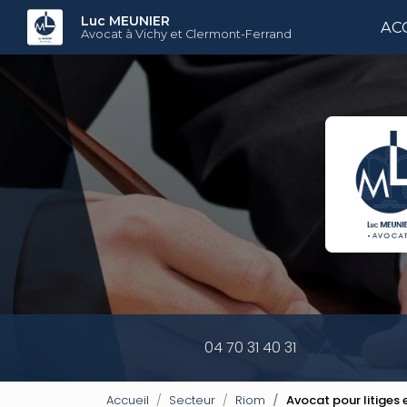
Aller
Luc MEUNIER
AC
au
Avocat à Vichy et Clermont-Ferrand
contenu
principal
04 70 31 40 31
Accueil
Secteur
Riom
Avocat pour litiges