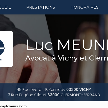
CUEIL
PRESTATIONS
HONORAIRES
Naviga
Luc MEUN
Avocat à Vichy et Cle
48 Boulevard J.F. Kennedy
03200 VICHY
3 Rue Eugène Gilbert
63000 CLERMONT-FERRAND
 employeurs Riom