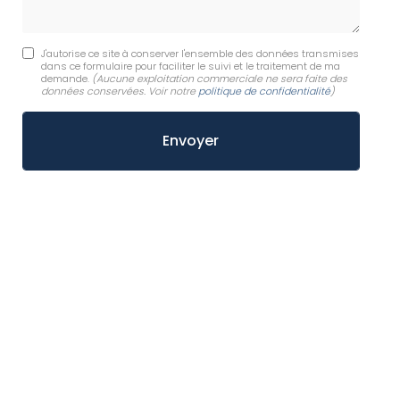
J'autorise ce site à conserver l'ensemble des données transmises
dans ce formulaire pour faciliter le suivi et le traitement de ma
demande.
(Aucune exploitation commerciale ne sera faite des
données conservées. Voir notre
politique de confidentialité
)