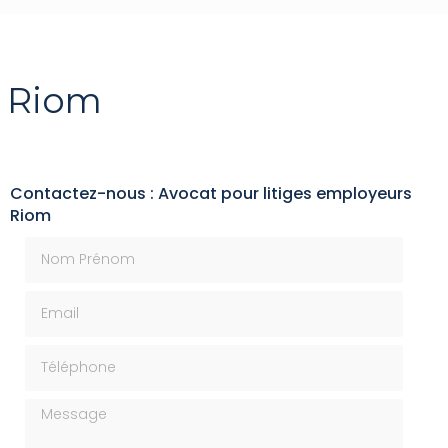
s Riom
Contactez-nous : Avocat pour litiges employeurs
Riom
Nom Prénom
Email
Téléphone
Message