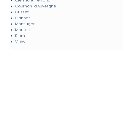
Clermont-Ferrand
Cournon-d'Auvergne
Cusset
Gannat
Montluçon
Moulins
Riom
Vichy