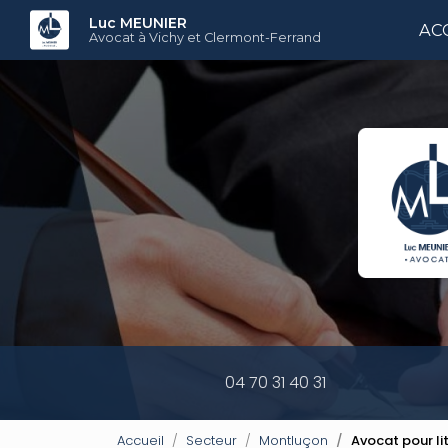
Aller
Luc MEUNIER
AC
au
Avocat à Vichy et Clermont-Ferrand
contenu
principal
04 70 31 40 31
Accueil
Secteur
Montluçon
Avocat pour li