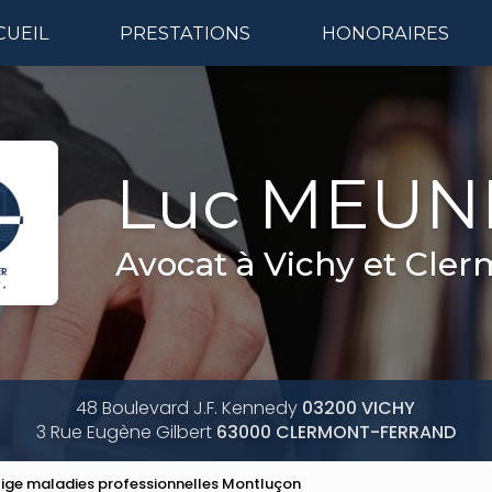
CUEIL
PRESTATIONS
HONORAIRES
Naviga
Luc MEUN
Avocat à Vichy et Cle
48 Boulevard J.F. Kennedy
03200 VICHY
3 Rue Eugène Gilbert
63000 CLERMONT-FERRAND
tige maladies professionnelles Montluçon