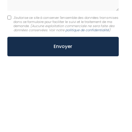
J'autorise ce site à conserver l'ensemble des données transmises
dans ce formulaire pour faciliter le suivi et le traitement de ma
demande.
(Aucune exploitation commerciale ne sera faite des
données conservées. Voir notre
politique de confidentialité
)