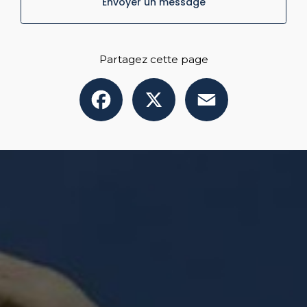
Envoyer un message
Partagez cette page
Facebook
X
Email