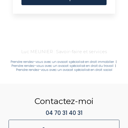
Luc MEUNIER : Savoir-faire et services
Prendre rendez-vous avec un avocat spécialisé en droit immobilier
|
Prendre rendez-vous avec un avocat spécialisé en droit du travail
|
Prendre rendez-vous avec un avocat spécialisé en droit social
Contactez-moi
04 70 31 40 31